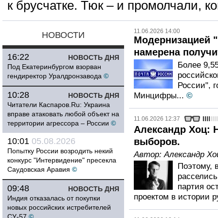
к брусчатке. Тюк – и промолчали, к
11.06.2026 14:00
НОВОСТИ
Модернизацией "
намерена получ
16:22
НОВОСТЬ ДНЯ
Более 9,5
Под Екатеринбургом взорван
российско
гендиректор Уралдронзавода
©
России", 
10:28
Минцифры...
©
НОВОСТЬ ДНЯ
Читатели Каспаров.Ru: Украина
вправе атаковать любой объект на
11.06.2026 12:37
территории агрессора – России
©
Александр Хоц: 
10:01
05.08.2026
выборов.
Попытку России возродить некий
Автор:
Александр Хо
конкурс "Интервидение" пресекла
Поэтому, 
Саудовская Аравия
©
расселись 
партия ос
09:48
НОВОСТЬ ДНЯ
проектом в истории р
Индия отказалась от покупки
новых российских истребителей
СУ-57
©