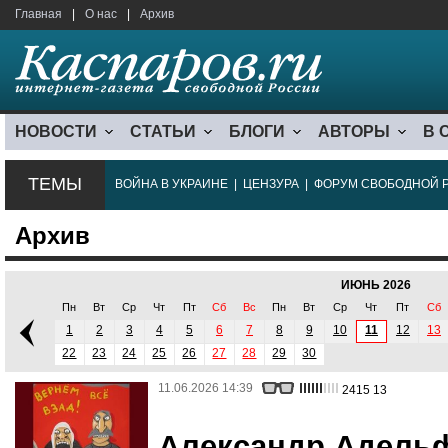
Главная
|
О нас
|
Архив
НОВОСТИ
СТАТЬИ
БЛОГИ
АВТОРЫ
В 
ТЕМЫ
ВОЙНА В УКРАИНЕ
|
ЦЕНЗУРА
|
ФОРУМ СВОБОДНОЙ 
Архив
ИЮНЬ 2026
Пн
Вт
Ср
Чт
Пт
Сб
Вс
Пн
Вт
Ср
Чт
Пт
Сб
1
2
3
4
5
6
7
8
9
10
11
12
13
22
23
24
25
26
27
28
29
30
11.06.2026 14:39
2415
13
Александр Адельф