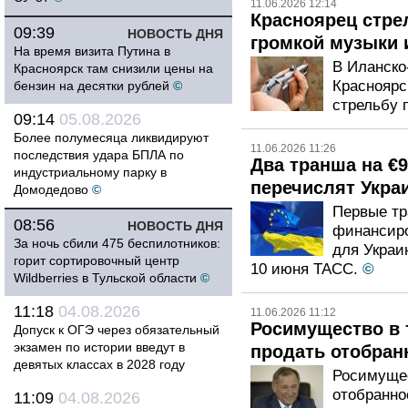
11.06.2026 12:14
Красноярец стре
09:39
НОВОСТЬ ДНЯ
громкой музыки 
На время визита Путина в
В Иланско
Красноярск там снизили цены на
Красноярс
бензин на десятки рублей
©
стрельбу 
09:14
05.08.2026
Более полумесяца ликвидируют
11.06.2026 11:26
последствия удара БПЛА по
Два транша на €
индустриальному парку в
перечислят Укра
Домодедово
©
Первые тр
08:56
НОВОСТЬ ДНЯ
финансиро
За ночь сбили 475 беспилотников:
для Украи
горит сортировочный центр
10 июня ТАСС.
©
Wildberries в Тульской области
©
11:18
04.08.2026
11.06.2026 11:12
Росимущество в 
Допуск к ОГЭ через обязательный
экзамен по истории введут в
продать отобран
девятых классах в 2028 году
Росимущес
отобранно
11:09
04.08.2026