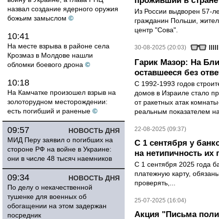
проживший в стране 
назвал создание ядерного оружия
Из России выдворен 57-л
божьим замыслом
©
гражданин Польши, жител
центр "Сова".
10:41
На месте взрыва в районе села
30-08-2025 (20:03)
Крозмаз в Молдове нашли
Гарик Мазор: На Бл
обломки боевого дрона
©
оставшееся без отве
10:18
С 1992-1993 годов строит
На Камчатке произошел взрыв на
домов в Израиле стало 
золоторудном месторождении:
от ракетных атак комнаты
есть погибший и раненые
©
реальным показателем на
09:57
22-08-2025 (09:37)
НОВОСТЬ ДНЯ
МИД Перу заявил о погибших на
С 1 сентября у банк
стороне РФ на войне в Украине:
на нетипичность их
они в числе 48 тысяч наемников
С 1 сентября 2025 года б
платежную карту, обязан
09:34
НОВОСТЬ ДНЯ
проверять,...
По делу о некачественной
тушенке для военных об
25-07-2025 (16:04)
обогащении на этом задержан
Акция "Письма пол
посредник