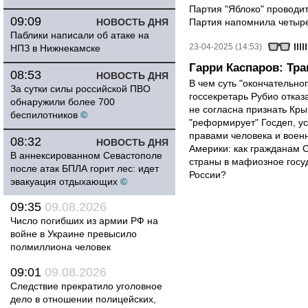
Партия "Яблоко" проводи
09:09
НОВОСТЬ ДНЯ
Партия напомнила четырех
Паблики написали об атаке на
23-04-2025 (14:53)
НПЗ в Нижнекамске
Гарри Каспаров: Тр
08:53
НОВОСТЬ ДНЯ
В чем суть "окончательно
За сутки силы российской ПВО
госсекретарь Рубио отказ
обнаружили более 700
не согласна признать Кр
беспилотников
©
"реформирует" Госдеп, у
правами человека и вое
08:32
НОВОСТЬ ДНЯ
Америки: как гражданам 
В аннексированном Севастополе
страны в мафиозное госу
после атак БПЛА горит лес: идет
России?
эвакуация отдыхающих
©
09:35
09.08.2026
Число погибших из армии РФ на
войне в Украине превысило
полмиллиона человек
09:01
09.08.2026
Следствие прекратило уголовное
дело в отношении полицейских,