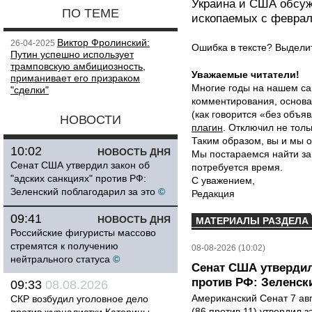
Украина и США обсуж
ПО ТЕМЕ
ископаемых с феврал
Виктор Фролинский:
26-04-2025
Ошибка в тексте? Выдел
Путин успешно использует
трамповскую амбициозность,
Уважаемые читатели!
приманивает его призраком
Многие годы на нашем са
"сделки"
комментирования, основа
(как говорится «без объ
НОВОСТИ
плагин
. Отключил не толь
Таким образом, вы и мы о
10:02
НОВОСТЬ ДНЯ
Мы постараемся найти за
Сенат США утвердил закон об
потребуется время.
"адских санкциях" против РФ:
С уважением,
Зеленский поблагодарил за это
©
Редакция
09:41
НОВОСТЬ ДНЯ
МАТЕРИАЛЫ РАЗДЕЛА
Российские фигуристы массово
стремятся к получению
08-08-2026 (10:02)
нейтрального статуса
©
Сенат США утвердил
против РФ: Зеленск
09:33
08.08.2026
Американский Сенат 7 ав
СКР возбудил уголовное дело
(86 против 11) утвердил з