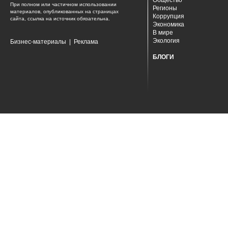
Общество
При полном или частичном использовании
Регионы
материалов, опубликованных на страницах
Коррупция
сайта, ссылка на источник обязательна.
Экономика
В мире
Экология
Бизнес-материалы
|
Реклама
БЛОГИ