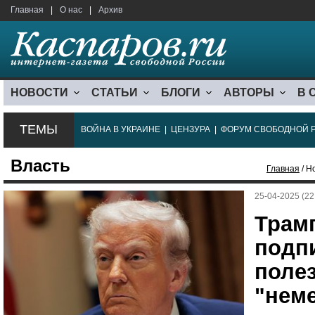
Главная
|
О нас
|
Архив
НОВОСТИ
СТАТЬИ
БЛОГИ
АВТОРЫ
В 
ТЕМЫ
ВОЙНА В УКРАИНЕ
|
ЦЕНЗУРА
|
ФОРУМ СВОБОДНОЙ 
Власть
Главная
/ Н
25-04-2025 (22
Трам
подп
поле
"нем