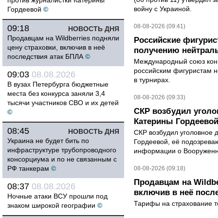
против журналистки Катерины
войну с Украиной.
Гордеевой
©
08-08-2026 (09:41)
09:18
НОВОСТЬ ДНЯ
Продавцам на Wildberries подняли
Российские фигурис
цену страховки, включив в неё
получению нейтраль
последствия атак БПЛА
©
Международный союз конь
российским фигуристам н
09:03
08.08.2026
в турнирах.
В вузах Петербурга бюджетные
места без конкурса заняли 3,4
08-08-2026 (09:33)
тысячи участников СВО и их детей
СКР возбудил уголо
©
Катерины Гордеево
08:45
НОВОСТЬ ДНЯ
СКР возбудил уголовное 
Украина не будет бить по
Гордеевой, её подозрева
инфраструктуре трубопроводного
информации о Вооруженн
консорциума и по не связанным с
РФ танкерам
©
08-08-2026 (09:18)
Продавцам на Wildbe
08:37
08.08.2026
включив в неё посл
Ночные атаки ВСУ прошли под
Тарифы на страхование то
знаком широкой географии
©