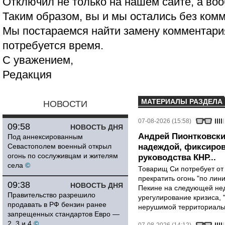
Отключил не только на нашем сайте, а воо
Таким образом, вы и мы остались без ком
Мы постараемся найти замену комментария
потребуется время.
С уважением,
Редакция
МАТЕРИАЛЫ РАЗДЕЛА
НОВОСТИ
07-08-2026 (15:58)
09:58
НОВОСТЬ ДНЯ
Андрей Пионтковски
Под аннексированным
Севастополем военный открыл
надеждой, фиксиров
огонь по сослуживцам и жителям
руководства КНР...
села
©
Товарищ Си потребует от
прекратить огонь "по лини
09:38
НОВОСТЬ ДНЯ
Пекине на следующей нед
Правительство разрешило
урегулирование кризиса, 
продавать в РФ бензин ранее
нерушимой территориальн
запрещенных стандартов Евро —
2, 3 и 4
©