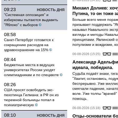
07-08-2026 (14:12)
Михаил Долиев: хочу
09:23
НОВОСТЬ ДНЯ
Путина, то он тоже з
"Системная оппозиция" и
Больше всего меня поража
избиркомы пытаются выдавить
призывает поддержать "Яб
"Яблоко" с выборов
©
называл Навального экст
08:58
взгляды и методы Наваль
принципами. Явлинский о
Санкт-Петербург готовится к
популизме и вождизме, ко
сокращению расходов на
здравоохранение на 15%
©
06-08-2026 (15:25)
08:44
Александр Адельфин
Бюджетные места в ведущих
идеала, победила.
университетах России уходят
Судьба подаёт знаки, гига
олимпиадникам и по спецквоте
©
"Хватит, остановись, поду
беспрерывно. Уже миллио
08:26
смягчали падение, начато
США просят освободить экс-
воле. Уже толпы "врачей
пехотинца Гилмана: в РФ он из
помощь.
тюремной больницы попал в
психиатрическую
©
06-08-2026 (15:18)
08:10
НОВОСТЬ ДНЯ
Отцы-основатели бо