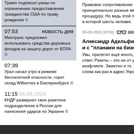
Трамп подписал указы по
Правовое сопротивление 
ограничению предоставления
принципиально разные ве
гражданства США по праву
процедуру. Но ведь этой 
рождения
©
в которой шесть человек.
07:53
НОВОСТЬ ДНЯ
05-08-2026 (10:59)
Минтранс предложил
Александр Адельфин
использовать средства дорожных
и с "планами на биз
фондов на защиту дорог от БПЛА
©
Увы, прилетит ещё много,
ответ. Ракеты – это не от
07:39
конфликте. Заметно и то
Урал начал утро в режиме
слова как раз в адрес Укра
беспилотной опасности, горит
склад Wilberries в Екатеринбурге
©
11:15
06.08.2026
КНДР развернет свое ракетное
подразделение в России для
нанесения ударов по Украине
©