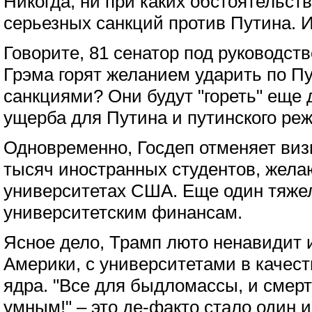
Никогда, ни при каких обстоятельств
серьезных санкций против Путина. И
Говорите, 81 сенатор под руководст
Грэма горят желанием ударить по 
санкциями? Они будут "гореть" еще д
ущерба для Путина и путинского ре
Одновременно, Госдеп отменяет виз
тысяч иностранных студентов, жела
университетах США. Еще один тяже
университетским финансам.
Ясное дело, Трамп люто ненавидит 
Америки, с университетами в качест
ядра. "Все для быдломассы, и смер
умным!" – это де-факто стало один и