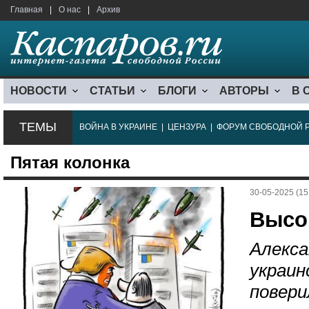
Главная
|
О нас
|
Архив
НОВОСТИ
СТАТЬИ
БЛОГИ
АВТОРЫ
В 
ТЕМЫ
ВОЙНА В УКРАИНЕ
|
ЦЕНЗУРА
|
ФОРУМ СВОБОДНОЙ 
Пятая колонка
30-05-2025 (15
Высо
Алекса
украин
повери