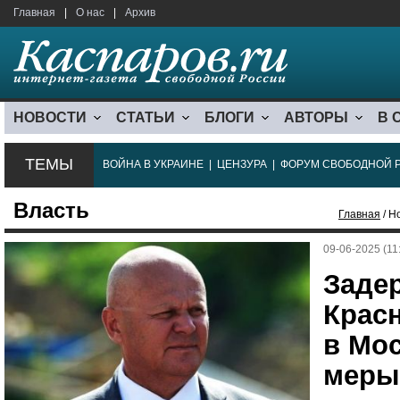
Главная
|
О нас
|
Архив
НОВОСТИ
СТАТЬИ
БЛОГИ
АВТОРЫ
В 
ТЕМЫ
ВОЙНА В УКРАИНЕ
|
ЦЕНЗУРА
|
ФОРУМ СВОБОДНОЙ 
Власть
Главная
/ Н
09-06-2025 (11
Заде
Крас
в Мос
меры