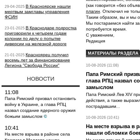
(как говорится «без объ
В Красноярске нашли
29-04-2025
плагин
. Отключил не толь
мертвым замглавы управления
ФСИН
Таким образом, вы и мы о
Мы постараемся найти за
В Краснодаре подростка
23-01-2025
потребуется время.
приговорили к четырем годам
С уважением,
колонии по делу о попытке
Редакция
диверсии на железной дороге
МАТЕРИАЛЫ РАЗДЕЛА
Красноярец получил
21-01-2025
восемь лет за финансирование
Легиона "Свобода России"
10-08-2026 (11:08)
Папа Римский призва
НОВОСТИ
глава РПЦ назвал с
замыслом
11:08
Папа Римский Лев XIV пр
Папа Римский призвал остановить
действия, а также выраз
войну в Украине, а глава РПЦ
пострадавшим...
назвал создание ядерного оружия
божьим замыслом
©
10-08-2026 (10:41)
На месте взрыва в 
10:41
нашли обломки бое
На месте взрыва в районе села