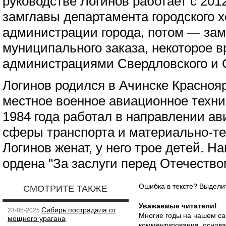
руководстве Логинов работает с 201
замглавы департамента городского 
администрации города, потом — за
муниципального заказа, некоторое 
администрациями Свердловского и С
Логинов родился в Ачинске Краснояр
местное военное авиационное техни
1984 года работал в направлении а
сферы транспорта и материально-те
Логинов женат, у него трое детей. 
ордена "За заслуги перед Отечеством
Ошибка в тексте? Выдел
СМОТРИТЕ ТАКЖЕ
Уважаемые читатели!
Сибирь пострадала от
23-05-2025
Многие годы на нашем са
мощного урагана
комментирования, основа