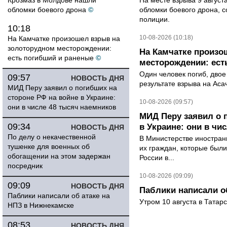
Крозмаз в Молдове нашли
На месте взрыва 9 август
обломки боевого дрона
©
обломки боевого дрона, 
полиции.
10:18
10-08-2026 (10:18)
На Камчатке произошел взрыв на
золоторудном месторождении:
На Камчатке произо
есть погибший и раненые
©
месторождении: ест
Один человек погиб, двое
09:57
НОВОСТЬ ДНЯ
результате взрыва на Ас
МИД Перу заявил о погибших на
стороне РФ на войне в Украине:
10-08-2026 (09:57)
они в числе 48 тысяч наемников
МИД Перу заявил о 
09:34
в Украине: они в чи
НОВОСТЬ ДНЯ
По делу о некачественной
В Министерстве иностран
тушенке для военных об
их граждан, которые были
обогащении на этом задержан
России в...
посредник
10-08-2026 (09:09)
09:09
НОВОСТЬ ДНЯ
Паблики написали о
Паблики написали об атаке на
Утром 10 августа в Татар
НПЗ в Нижнекамске
08:53
НОВОСТЬ ДНЯ