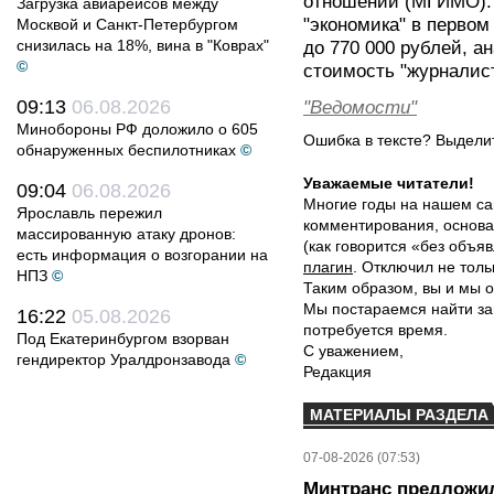
отношений (МГИМО). 
Загрузка авиарейсов между
"экономика" в перво
Москвой и Санкт-Петербургом
снизилась на 18%, вина в "Коврах"
до 770 000 рублей, 
©
стоимость "журналист
09:13
06.08.2026
"Ведомости"
Минобороны РФ доложило о 605
Ошибка в тексте? Выдел
обнаруженных беспилотниках
©
Уважаемые читатели!
09:04
06.08.2026
Многие годы на нашем са
Ярославль пережил
комментирования, основа
массированную атаку дронов:
(как говорится «без объ
есть информация о возгорании на
плагин
. Отключил не толь
НПЗ
©
Таким образом, вы и мы о
Мы постараемся найти за
16:22
05.08.2026
потребуется время.
Под Екатеринбургом взорван
С уважением,
гендиректор Уралдронзавода
©
Редакция
МАТЕРИАЛЫ РАЗДЕЛА
07-08-2026 (07:53)
Минтранс предложил