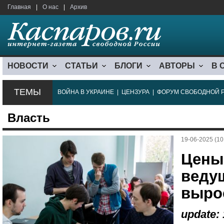
Главная
|
О нас
|
Архив
НОВОСТИ
СТАТЬИ
БЛОГИ
АВТОРЫ
В 
ТЕМЫ
ВОЙНА В УКРАИНЕ
|
ЦЕНЗУРА
|
ФОРУМ СВОБОДНОЙ 
Власть
19-06-2025 (10
Цены
веду
выро
update: 