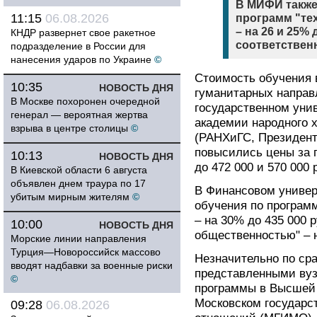
В МИФИ также
11:15
06.08.2026
программ "те
– на 26 и 25% 
КНДР развернет свое ракетное
соответствен
подразделение в России для
нанесения ударов по Украине
©
Стоимость обучения 
10:35
НОВОСТЬ ДНЯ
гуманитарных направ
В Москве похоронен очередной
государственном уни
генерал — вероятная жертва
академии народного 
взрыва в центре столицы
©
(РАНХиГС, Президент
повысились цены за п
10:13
НОВОСТЬ ДНЯ
до 472 000 и 570 000
В Киевской области 6 августа
объявлен днем траура по 17
В Финансовом универ
убитым мирным жителям
©
обучения по програм
– на 30% до 435 000 
10:00
НОВОСТЬ ДНЯ
общественностью" – н
Морские линии направления
Турция—Новороссийск массово
Незначительно по ср
вводят надбавки за военные риски
представленными вуз
©
программы в Высшей
Московском государс
09:28
06.08.2026