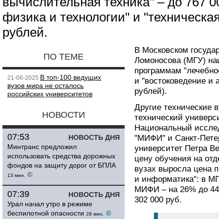
вычислительная техника" – до 767 00
физика и технологии" и "техническая
рублей.
В Московском государ
ПО ТЕМЕ
Ломоносова (МГУ) на
программам "лечебное
В топ-100 ведущих
21-06-2025
и "востоковедение и 
вузов мира не осталось
рублей).
российских университетов
Другие технические 
НОВОСТИ
технический универси
Национальный исслед
07:53
НОВОСТЬ ДНЯ
"МИФИ" и Санкт-Пете
Минтранс предложил
университет Петра В
использовать средства дорожных
цену обучения на отд
фондов на защиту дорог от БПЛА
вузах выросла цена 
©
13 мин.
и информатика": в МГ
МИФИ – на 26% до 44
07:39
НОВОСТЬ ДНЯ
302 000 руб.
Урал начал утро в режиме
беспилотной опасности
©
28 мин.