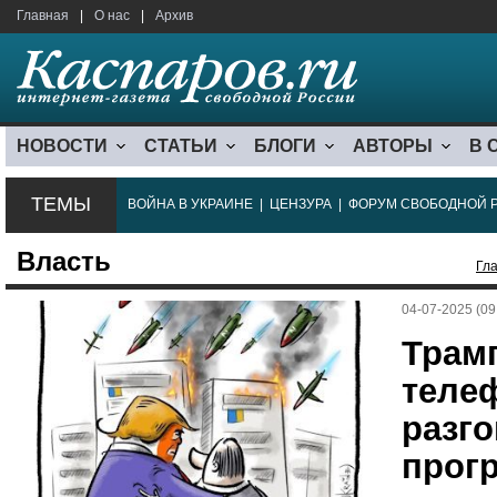
Главная
|
О нас
|
Архив
НОВОСТИ
СТАТЬИ
БЛОГИ
АВТОРЫ
В 
ТЕМЫ
ВОЙНА В УКРАИНЕ
|
ЦЕНЗУРА
|
ФОРУМ СВОБОДНОЙ 
Власть
Гл
04-07-2025 (09
Трам
теле
разг
прогр