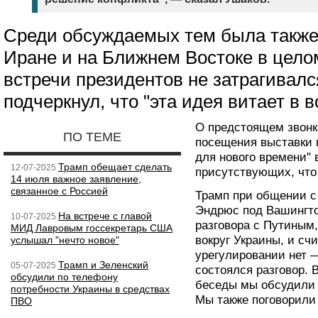
Среди обсуждаемых тем была также
Иране и на Ближнем Востоке в цело
встречи президентов не затрагивалс
подчеркнул, что "эта идея витает в в
О предстоящем звонк
ПО ТЕМЕ
посещения выставки 
для нового времени" 
Трамп обещает сделать
12-07-2025
присутствующих, что 
14 июля важное заявление,
связанное с Россией
Трамп при общении с
Эндрюс под Вашингто
На встрече с главой
10-07-2025
разговора с Путиным,
МИД Лавровым госсекретарь США
вокруг Украины, и счи
услышал "нечто новое"
урегулировании нет
Трамп и Зеленский
05-07-2025
состоялся разговор. 
обсудили по телефону
беседы мы обсудили 
потребности Украины в средствах
Мы также поговорили 
ПВО