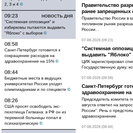
2, 3 и 4
©
Правительство разр
ранее запрещенных с
09:23
НОВОСТЬ ДНЯ
Правительство России в к
"Системная оппозиция" и
топливном рынке разрешил
избиркомы пытаются выдавить
России...
"Яблоко" с выборов
©
07-08-2026 (09:23)
08:58
"Системная оппози
Санкт-Петербург готовится к
выдавить "Яблоко"
сокращению расходов на
здравоохранение на 15%
©
ЦИК зарегистрировал спис
Государственную думу, ко
08:44
Бюджетные места в ведущих
07-08-2026 (08:58)
университетах России уходят
Санкт-Петербург го
олимпиадникам и по спецквоте
©
здравоохранение на
Председатель комитета п
08:26
августа ответил на запро
США просят освободить экс-
России". Речь о предсто
пехотинца Гилмана: в РФ он из
здравоохранение.
тюремной больницы попал в
психиатрическую
©
07-08-2026 (08:44)