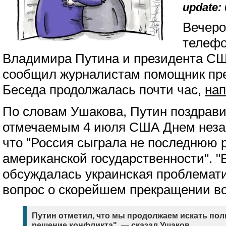
update: 
Вечеро
телефо
Владимира Путина и президента СШ
сообщил журналистам помощник пр
Беседа продолжалась почти час,
на
По словам Ушакова, Путин поздрави
отмечаемым 4 июля США Днем незав
что "Россия сыграла не последнюю 
американской государственности". "
обсуждалась украинская проблемати
вопрос о скорейшем прекращении в
Путин отметил, что мы продолжаем искать пол
решение конфликта", — сказал Ушаков.