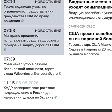
08:10
Бюджетные места в 
НОВОСТЬ ДНЯ
Трамп подписал указы по
уходят олимпиадник
ограничению предоставления
Ведущие российские унив
гражданства США по праву
олимпиадников в структу
рождения
©
07-08-2026 (08:26)
07:53
НОВОСТЬ ДНЯ
США просят освобод
Минтранс предложил
он из тюремной бол
использовать средства дорожных
Госсекретарь США Марко 
фондов на защиту дорог от БПЛА
Сергеем Лавровым 23 ию
©
бывшего морского...
07:39
Урал начал утро в режиме
беспилотной опасности, горит
склад Wilberries в Екатеринбурге
©
11:15
06.08.2026
КНДР развернет свое ракетное
подразделение в России для
нанесения ударов по Украине
©