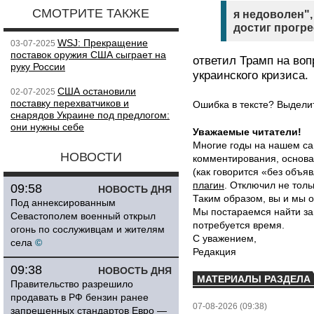
СМОТРИТЕ ТАКЖЕ
я недоволен",
достиг прогре
WSJ: Прекращение
03-07-2025
поставок оружия США сыграет на
ответил Трамп на воп
руку России
украинского кризиса.
США остановили
02-07-2025
поставку перехватчиков и
Ошибка в тексте? Выдел
снарядов Украине под предлогом:
они нужны себе
Уважаемые читатели!
Многие годы на нашем са
НОВОСТИ
комментирования, основа
(как говорится «без объ
плагин
. Отключил не толь
09:58
НОВОСТЬ ДНЯ
Таким образом, вы и мы о
Под аннексированным
Мы постараемся найти за
Севастополем военный открыл
потребуется время.
огонь по сослуживцам и жителям
С уважением,
села
©
Редакция
09:38
НОВОСТЬ ДНЯ
МАТЕРИАЛЫ РАЗДЕЛА
Правительство разрешило
продавать в РФ бензин ранее
07-08-2026 (09:38)
запрещенных стандартов Евро —