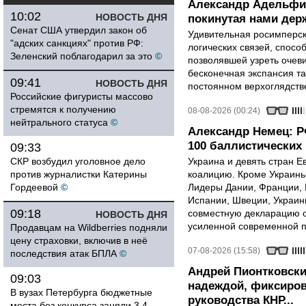
Александр Адельфи
10:02
НОВОСТЬ ДНЯ
покинутая нами держ
Сенат США утвердил закон об
Удивительная росимперск
"адских санкциях" против РФ:
логических связей, спосо
Зеленский поблагодарил за это
©
позволявшей узреть очев
бесконечная экспансия т
09:41
НОВОСТЬ ДНЯ
постоянном верхоглядств
Российские фигуристы массово
стремятся к получению
08-08-2026 (00:24)
нейтрального статуса
©
Александр Немец: Р
100 баллистических 
09:33
СКР возбудил уголовное дело
Украина и девять стран 
против журналистки Катерины
коалицию. Кроме Украины,
Гордеевой
©
Лидеры Дании, Франции, 
Испании, Швеции, Украин
09:18
совместную декларацию о
НОВОСТЬ ДНЯ
усиленной современной п
Продавцам на Wildberries подняли
цену страховки, включив в неё
07-08-2026 (15:58)
последствия атак БПЛА
©
Андрей Пионтковски
09:03
надеждой, фиксиров
В вузах Петербурга бюджетные
руководства КНР...
места без конкурса заняли 3,4