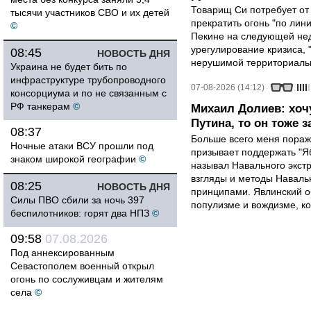
Товарищ Си потребует от
тысячи участников СВО и их детей
прекратить огонь "по лини
©
Пекине на следующей нед
урегулирование кризиса, 
08:45
НОВОСТЬ ДНЯ
нерушимой территориальн
Украина не будет бить по
инфраструктуре трубопроводного
07-08-2026 (14:12)
консорциума и по не связанным с
РФ танкерам
©
Михаил Долиев: хочу
Путина, то он тоже з
08:37
Больше всего меня поража
Ночные атаки ВСУ прошли под
призывает поддержать "Яб
знаком широкой географии
©
называл Навального экст
взгляды и методы Наваль
08:25
НОВОСТЬ ДНЯ
принципами. Явлинский о
Силы ПВО сбили за ночь 397
популизме и вождизме, ко
беспилотников: горят два НПЗ
©
09:58
07.08.2026
Под аннексированным
Севастополем военный открыл
огонь по сослуживцам и жителям
села
©