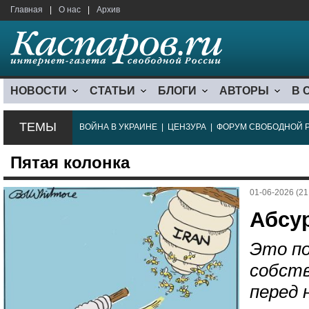
Главная
|
О нас
|
Архив
НОВОСТИ
СТАТЬИ
БЛОГИ
АВТОРЫ
В 
ТЕМЫ
ВОЙНА В УКРАИНЕ
|
ЦЕНЗУРА
|
ФОРУМ СВОБОДНОЙ 
Пятая колонка
01-06-2026 (21
Абсу
Это по
собств
перед 