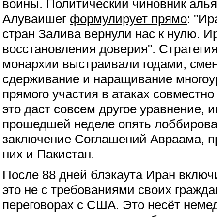
войны. Политический чиновник аль
Алуваишег
формулирует прямо
: "И
стран Залива вернули нас к нулю. И
восстановления доверия". Стратеги
монархии выстраивали годами, смен
сдерживание и наращивание многоу
прямого участия в атаках совместн
это даст совсем другое уравнение, 
прошедшей неделе опять лоббиров
заключение Соглашений Авраама, п
них и Пакистан.
После 88 дней блэкаута Иран включи
это не с требованиями своих граждан
переговорах с США. Это несёт неме