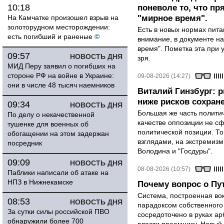
10:18
поневоле то, что п
На Камчатке произошел взрыв на
"мирное время".
золоторудном месторождении:
Есть в новых нормах пит
есть погибший и раненые
©
внимание, в документе на
время". Пометка эта при 
09:57
НОВОСТЬ ДНЯ
зря.
МИД Перу заявил о погибших на
стороне РФ на войне в Украине:
09-08-2026 (14:27)
они в числе 48 тысяч наемников
Виталий Гинзбург: 
ниже рисков сохране
09:34
НОВОСТЬ ДНЯ
Большая же часть политич
По делу о некачественной
качестве оппозиции не сф
тушенке для военных об
политической позиции. Т
обогащении на этом задержан
взглядами, на экстремизм
посредник
Володина и "Госдуры".
09:09
НОВОСТЬ ДНЯ
08-08-2026 (10:57)
Паблики написали об атаке на
НПЗ в Нижнекамске
Почему вопрос о Пут
Система, построенная вок
08:53
НОВОСТЬ ДНЯ
парадоксом собственного
За сутки силы российской ПВО
сосредоточено в руках ар
обнаружили более 700