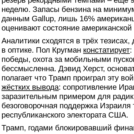
резерв рекордными темпами – ещё 9
неделю. Запасы бензина на минимум
данным Gallup, лишь 16% американ
оценивают состояние американской 
Аналитики сходятся в трёх тезисах,
в оптике. Пол Кругман
констатирует
:
победы, охота за мобильными пуско
бессмысленна. Дэвид Херст, основат
полагает что Трамп проиграл эту во
жёстких вывода
: сопротивление Ира
заразительным примером для радика
безоговорочная поддержка Израиля 
республиканского электората США.
Трамп, годами блокировавший фина