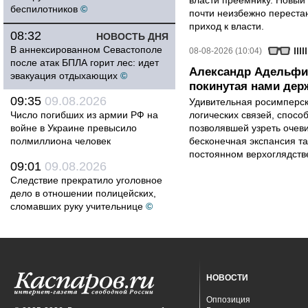
власти преемнику. Новый 
беспилотников
©
почти неизбежно перестан
приход к власти.
08:32
НОВОСТЬ ДНЯ
В аннексированном Севастополе
08-08-2026 (10:04)
после атак БПЛА горит лес: идет
Александр Адельфи
эвакуация отдыхающих
©
покинутая нами держ
09:35
09.08.2026
Удивительная росимперск
Число погибших из армии РФ на
логических связей, спосо
войне в Украине превысило
позволявшей узреть очев
полмиллиона человек
бесконечная экспансия т
постоянном верхоглядств
09:01
09.08.2026
Следствие прекратило уголовное
дело в отношении полицейских,
сломавших руку учительнице
©
НОВОСТИ
Оппозиция