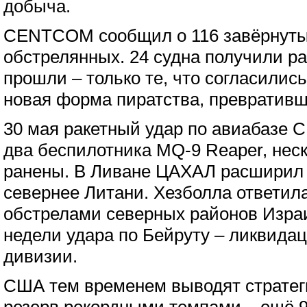
добыча.
CENTCOM сообщил о 116 завёрнутых
обстрелянных. 24 судна получили р
прошли – только те, что согласились
новая форма пиратства, превративше
30 мая ракетный удар по авиабазе 
два беспилотника MQ-9 Reaper, нес
ранены. В Ливане ЦАХАЛ расширил
севернее Литани. Хезболла ответил
обстрелами северных районов Израил
недели удара по Бейруту – ликвида
дивизии.
США тем временем выводят стратег