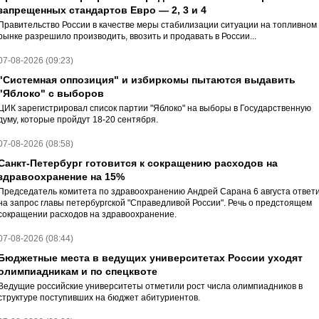
запрещенных стандартов Евро — 2, 3 и 4
Правительство России в качестве меры стабилизации ситуации на топливном
рынке разрешило производить, ввозить и продавать в России...
07-08-2026 (09:23)
"Системная оппозиция" и избиркомы пытаются выдавить
"Яблоко" с выборов
ЦИК зарегистрировал список партии "Яблоко" на выборы в Государственную
думу, которые пройдут 18-20 сентября.
07-08-2026 (08:58)
Санкт-Петербург готовится к сокращению расходов на
здравоохранение на 15%
Председатель комитета по здравоохранению Андрей Сарана 6 августа ответ
на запрос главы петербургской "Справедливой России". Речь о предстоящем
сокращении расходов на здравоохранение.
07-08-2026 (08:44)
Бюджетные места в ведущих университетах России уходят
олимпиадникам и по спецквоте
Ведущие российские университеты отметили рост числа олимпиадников в
структуре поступивших на бюджет абитуриентов.