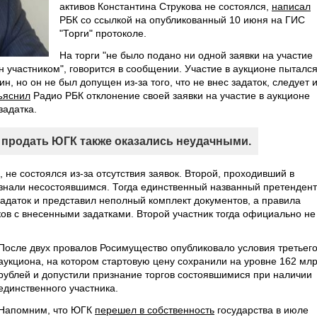
активов Константина Струкова не состоялся,
написал
РБК со ссылкой на опубликованный 10 июня на ГИС
"Торги" протоколе.
На торги "не было подано ни одной заявки на участие
н участником", говорится в сообщении. Участие в аукционе пыталс
 но он не был допущен из-за того, что не внес задаток, следует и
ъяснил
Радио РБК отклонение своей заявки на участие в аукционе
задатка.
продать ЮГК также оказались неудачными.
 не состоялся из-за отсутствия заявок. Второй, проходивший в
знали несостоявшимся. Тогда единственный названный претендент
 задаток и представил неполный комплект документов, а правила
ков с внесенными задатками. Второй участник тогда официально не
После двух провалов Росимущество опубликовало условия третьег
аукциона, на котором стартовую цену сохранили на уровне 162 млр
рублей и допустили признание торгов состоявшимися при наличии
единственного участника.
Напомним, что ЮГК
перешел в собственность
государства в июле