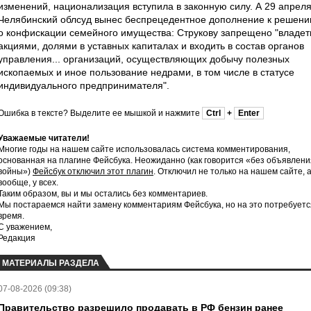
изменений, национализация вступила в законную силу. А 29 апрел
Челябинский облсуд вынес беспрецедентное дополнение к решен
о конфискации семейного имущества: Струкову запрещено "владет
акциями, долями в уставных капиталах и входить в состав органов
управления... организаций, осуществляющих добычу полезных
ископаемых и иное пользование недрами, в том числе в статусе
индивидуального предпринимателя".
Ошибка в тексте? Выделите ее мышкой и нажмите
Ctrl
+
Enter
Уважаемые читатели!
Многие годы на нашем сайте использовалась система комментирования,
основанная на плагине Фейсбука. Неожиданно (как говорится «без объявлени
войны»)
Фейсбук отключил этот плагин
. Отключил не только на нашем сайте, 
вообще, у всех.
Таким образом, вы и мы остались без комментариев.
Мы постараемся найти замену комментариям Фейсбука, но на это потребуетс
время.
С уважением,
Редакция
МАТЕРИАЛЫ РАЗДЕЛА
07-08-2026 (09:38)
Правительство разрешило продавать в РФ бензин ранее