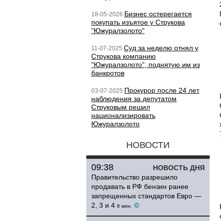
Бизнес остерегается
18-05-2026
покупать изъятое у Струкова
"Южуралзолото"
Суд за неделю отнял у
11-07-2025
Струкова компанию
"Южуралзолото", поднятую им из
банкротов
Прокурор после 24 лет
03-07-2025
наблюдения за депутатом
Струковым решил
национализировать
Южуралзолото
НОВОСТИ
09:38
НОВОСТЬ ДНЯ
Правительство разрешило
продавать в РФ бензин ранее
запрещенных стандартов Евро —
2, 3 и 4
©
8 мин.