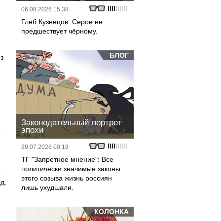
06.08.2026 15:38
Глеб Кузнецов: Серое не
предшествует чёрному.
я
БЛОГ
з
Законодательный портрет
эпохи
 –
29.07.2026 00:19
ТГ "Запретное мнение": Все
политически значимые законы
о
этого созыва жизнь россиян
д.
лишь ухудшали.
КОЛОНКА