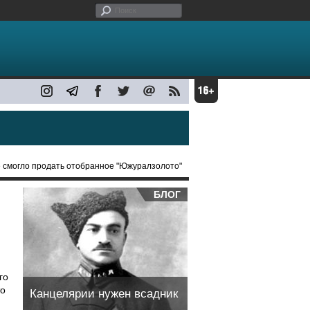
е смогло продать отобранное "Южуралзолото"
БЛОГ
го
то
Канцелярии нужен всадник