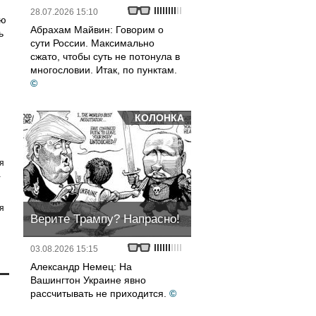
я
28.07.2026 15:10
ию
Абрахам Майвин: Говорим о
ь
сути России. Максимально
сжато, чтобы суть не потонула в
многословии. Итак, по пунктам.
©
КОЛОНКА
я
а
я
Верите Трампу? Напрасно!
03.08.2026 15:15
Александр Немец: На
Вашингтон Украине явно
рассчитывать не приходится.
©