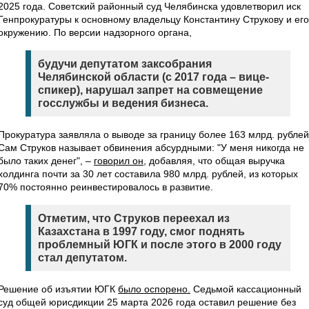
2025 года. Советский районный суд Челябинска удовлетворил иск
Генпрокуратуры к основному владельцу Константину Струкову и его
окружению. По версии надзорного органа,
будучи депутатом заксобрания
Челябинской области (с 2017 года – вице-
спикер), нарушал запрет на совмещение
госслужбы и ведения бизнеса.
Прокуратура заявляла о выводе за границу более 163 млрд. рублей
Сам Струков называет обвинения абсурдными: "У меня никогда не
было таких денег", –
говорил он
, добавляя, что общая выручка
холдинга почти за 30 лет составила 980 млрд. рублей, из которых
70% постоянно реинвестировалось в развитие.
Отметим, что Струков переехал из
Казахстана в 1997 году, смог поднять
проблемный ЮГК и после этого в 2000 году
стал депутатом.
Решение об изъятии ЮГК
было оспорено.
Седьмой кассационный
суд общей юрисдикции 25 марта 2026 года оставил решение без