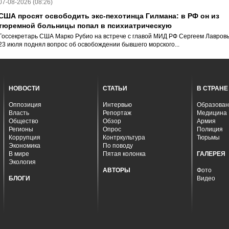
07-08-2026 (08:26)
США просят освободить экс-пехотинца Гилмана: в РФ он из
тюремной больницы попал в психиатрическую
Госсекретарь США Марко Рубио на встрече с главой МИД РФ Сергеем Лавров
23 июля поднял вопрос об освобождении бывшего морского...
НОВОСТИ
СТАТЬИ
В СТРАНЕ
Оппозиция
Интервью
Образован
Власть
Репортаж
Медицина
Общество
Обзор
Армия
Регионы
Опрос
Полиция
Коррупция
Контркультура
Тюрьмы
Экономика
По поводу
В мире
Пятая колонка
ГАЛЕРЕЯ
Экология
АВТОРЫ
Фото
БЛОГИ
Видео