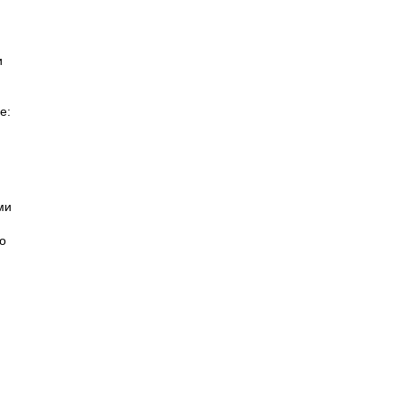
и
е:
ми
о