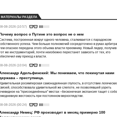
МАТЕРИАЛЫ РАЗДЕЛА
08-08-2026 (10:57)
Почему вопрос о Путине это вопрос не о нем
Система, построенная вокруг одного человека, сталкивается с парадоксом
собственного успеха. Чем больше полномочий сосредоточено в руках арбитра
тем опаснее передача этого объема власти преемнику. Новый лидер, получив
тот же инструментарий, почти неизбежно перестанет зависеть от тех, кто
обеспечил ему приход к власти.
08-08-2026 (10:04)
Александр Адельфинский: Мы понимаем, что покинутая нами
держава – преступница.
Удивительная росимперская самонадеянная глупость, в отсутствие логически
связей, способствовала удивительной же слепоте, не позволявшей узреть
очевидное на "присоединённых" местах –бесконечная экспансия тащит с соб
ежедневную жестокость при постоянном верхоглядстве.
08-08-2026 (00:24)
Александр Немец: РФ производит в месяц примерно 100