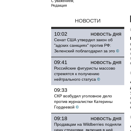
С уважением,
Редакция
НОВОСТИ
10:02
НОВОСТЬ ДНЯ
Сенат США утвердил закон об
"адских санкциях" против РФ:
Зеленский поблагодарил за это
©
09:41
НОВОСТЬ ДНЯ
Российские фигуристы массово
стремятся к получению
нейтрального статуса
©
09:33
СКР возбудил уголовное дело
против журналистки Катерины
Гордеевой
©
09:18
НОВОСТЬ ДНЯ
Продавцам на Wildberries подняли
цену страховки, включив в неё