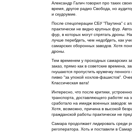
Александр Галич говорил про таких свои
время, другое радио Свобода, но аудито
и скудоумие.
После спецоперации СБУ "Паутина" с ат
практически не видно крупных фур. Авто
фур, в которых могут спрятать дроны. Н
лучше перебдеть, чем недобдеть, как у
самарских оборонных заводов. Хотя поня
дроны.
Тем временем у проходных самарских з
заказ, прямо как в советские времена, 
гнушаются пропустить кружечку пенного 
пивко "за упокой хохлов-фашистов". Оч
Классическая вата!
Интересно, что после критики, устроен
транспорта, доставляющего работяг на з
сработало на имидж военных заводов: мо
Хотя, возможно, причина в высокой безр
гражданской работы практически не пред
Самара продолжает лидировать среди ро
регоператора. Хоть и поставили в Самар