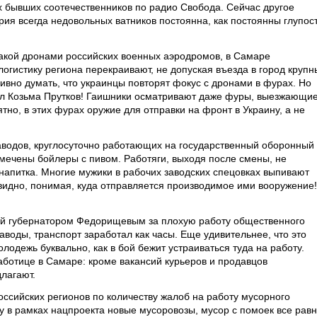
х бывших соотечественников по радио Свобода. Сейчас другое
рия всегда недовольных ватников постоянна, как постоянны глупос
акой дронами российских военных аэродромов, в Самаре
логистику региона перекраивают, не допуская въезда в город крупн
аивно думать, что украинцы повторят фокус с дронами в фурах. Но
чил Козьма Прутков! Гаишники осматривают даже фуры, выезжающие
тно, в этих фурах оружие для отправки на фронт в Украину, а не
аводов, круглосуточно работающих на государственный оборонный
замечены бойлеры с пивом. Работяги, выходя после смены, не
напитка. Многие мужики в рабочих заводских спецовках выпивают
евидно, понимая, куда отправляется производимое ими вооружение!
ной губернатором Федорищевым за плохую работу общественного
аводы, транспорт заработал как часы. Еще удивительнее, что это
лодежь буквально, как в бой бежит устраиваться туда на работу.
аботице в Самаре: кроме вакансий курьеров и продавцов
лагают.
ссийских регионов по количеству жалоб на работу мусорного
у в рамках нацпроекта новые мусоровозы, мусор с помоек все рав