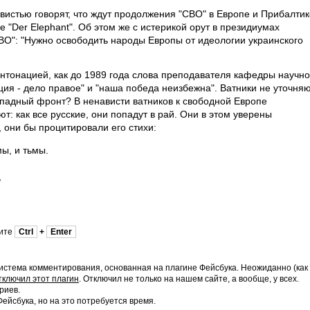
вистью говорят, что ждут продолжения "СВО" в Европе и Прибалтик
 "Der Elephant". Об этом же с истерикой орут в президиумах
О": "Нужно освободить народы Европы от идеологии украинского
 интонацией, как до 1989 года слова преподавателя кафедры научно
ия - дело правое" и "наша победа неизбежна". Ватники не уточняю
ападный фронт? В ненависти ватников к свободной Европе
т: как все русские, они попадут в рай. Они в этом уверены
, они бы процитировали его стихи:
ы, и тьмы.
,
мите
Ctrl
+
Enter
истема комментирования, основанная на плагине Фейсбука. Неожиданно (как
тключил этот плагин
. Отключил не только на нашем сайте, а вообще, у всех.
риев.
йсбука, но на это потребуется время.