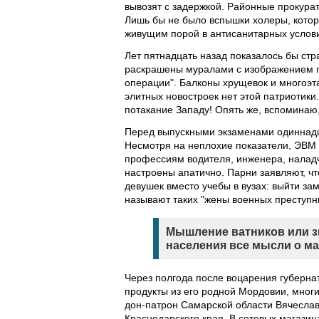
вывозят с задержкой. Районные прокурат
Лишь бы не было вспышки холеры, кото
живущим порой в антисанитарных услов
Лет пятнадцать назад показалось бы стр
раскрашены муралами с изображением п
операции". Балконы хрущевок и многоэт
элитных новостроек нет этой патриотики
потакание Западу! Опять же, вспоминаю,
Перед выпускными экзаменами одиннадц
Несмотря на неплохие показатели, ЭВМ 
профессиям водителя, инженера, наладч
настроены апатично. Парни заявляют, чт
девушек вместо учебы в вузах: выйти за
называют таких "жены военных преступн
Мышление ватников или з
населения все мысли о м
Через полгода после воцарения губерна
продукты из его родной Мордовии, многие
дон-патрон Самарской области Вячеслав
Краснодарского края. В сетевых магазин