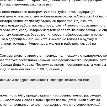
 Гримаса времени, законы рынка!
х оппозиционных телеграм-каналах, губернатор Федорищев
дной целью: максимально мобилизовать ресурсы Самарской област
натора заявляют, что эту задачу он провалил. Однако, это
роить четкую работу местных предприятий военно-промышленного
ких объектов, среди которых нефтеперерабатывающие заводы. А ещ
естным олигархам, без зазрения совести обворовывавшим регион
 Но Федорищев и его министры ничего не говорят о будущем
планов громадье. Федорищев: молчит и работает, как раб на
ы!
Самары вновь планируется провластная показуха с патриотически
ата требует постоянной накачки. Без идеологической подпитки вата
ул борода Деда Мороза. Поэтому ватникам постоянно нужны мантры 
ода, о великой миссии "СВО", наконец.
ано или поздно начинают восприниматься как
 ложь, но плебсу проще отдаться настроению толпы, рассуждая:
ахан Советского Союза Сталин тремя восклицательными знаками
м, но на прощанье так хлопнем дверью, что мир содрогнется…"