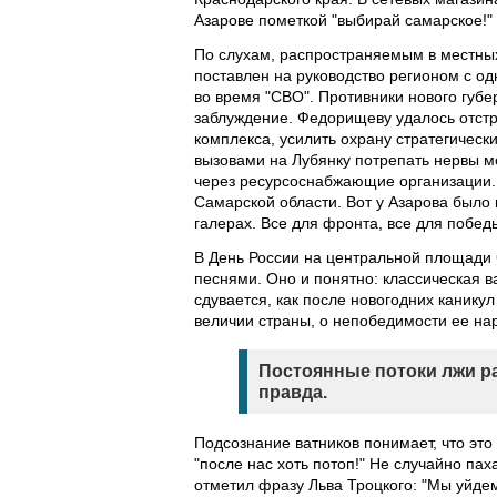
Азарове пометкой "выбирай самарское!"
По слухам, распространяемым в местны
поставлен на руководство регионом с о
во время "СВО". Противники нового губер
заблуждение. Федорищеву удалось отст
комплекса, усилить охрану стратегичес
вызовами на Лубянку потрепать нервы м
через ресурсоснабжающие организации.
Самарской области. Вот у Азарова было 
галерах. Все для фронта, все для побед
В День России на центральной площади 
песнями. Оно и понятно: классическая в
сдувается, как после новогодних каник
величии страны, о непобедимости ее нар
Постоянные потоки лжи р
правда.
Подсознание ватников понимает, что это
"после нас хоть потоп!" Не случайно п
отметил фразу Льва Троцкого: "Мы уйде