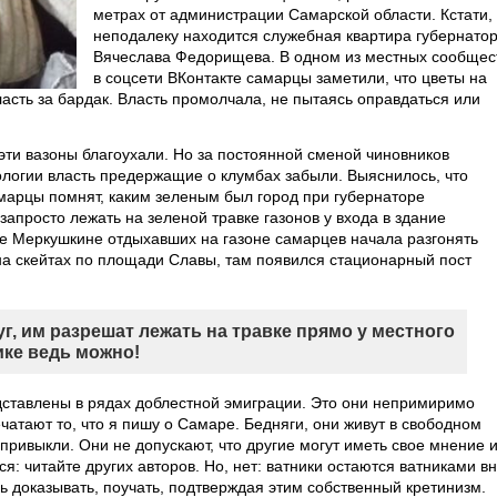
метрах от администрации Самарской области. Кстати,
неподалеку находится служебная квартира губернато
Вячеслава Федорищева. В одном из местных сообщес
в соцсети ВКонтакте самарцы заметили, что цветы на
ласть за бардак. Власть промолчала, не пытаясь оправдаться или
эти вазоны благоухали. Но за постоянной сменой чиновников
ологии власть предержащие о клумбах забыли. Выяснилось, что
марцы помнят, каким зеленым был город при губернаторе
запросто лежать на зеленой травке газонов у входа в здание
ре Меркушкине отдыхавших на газоне самарцев начала разгонять
на скейтах по площади Славы, там появился стационарный пост
г, им разрешат лежать на травке прямо у местного
ике ведь можно!
дставлены в рядах доблестной эмиграции. Это они непримиримо
чатают то, что я пишу о Самаре. Бедняги, они живут в свободном
 привыкли. Они не допускают, что другие могут иметь свое мнение 
ся: читайте других авторов. Но, нет: ватники остаются ватниками в
 доказывать, поучать, подтверждая этим собственный кретинизм.