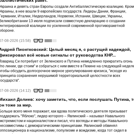
баллистических ракет.
Украина и девять стран Европы создали Антибаллистическую коалицию. Кром
Украины, в нее вошли 9 европейских государств. Лидеры Дании, Франции,
Германии, Италии, Нидерландов, Норвегии, Испании, Швеции, Украины,
Великобритании 13 июля подписали совместную декларацию о создании
интегрированной коалиции по усиленной современной противоракетной
обороне.
07-08-2026 (15:58)
Андрей Пионтковский: Целый месяц я, с растущей надеждой,
фиксировал всё новые сигналы от руководства КНР...
Товарищ Си потребует от Зеленского и Путина немедленно прекратить огонь
"по линии, где стоим" и собраться с ним вместе в Пекине на следующей неделе
чтобы обсудить долгосрочное мирное урегулирование кризиса, "исходя из
принципа сохранения нерушимой территориальной целостности всех
государств".
07-08-2026 (14:12)
Михаил Долиев: хочу заметить, что, если послушать Путина, т
он тоже за мир.
Больше всего меня поражает, как вдова политического деятеля призывает
поддержать "Яблоко", лидер которого – Явлинский – называл Навального
экстремистом и националистом и писал, что взгляды и методы Навального
несовместимы с демократическими принципами. Явлинский обвинял
оппозиционера в национализме, популизме и вождизме, когда тот сидел в