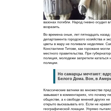
вазонах погибли. Народ гневно осудил в
возразить.
Во времена оные, лет пятнадцать назад 
департамента городского хозяйства и эк
цветы в жару не поливали неделями. Са
Константине Титове, как горожане могли 
местного правительства. При губернато
полиция, молодежи запретили кататься 
полиции.
Но самарцы мечтают: вдру
Белого Дома. Вон, в Амер
Классические ватники во множестве пре
завывают в комментариях, что почему пе
обществе, а к свободе мнений других не
открыто высказывать его. Если не нравит
географической локации. Упрямо пытаясь