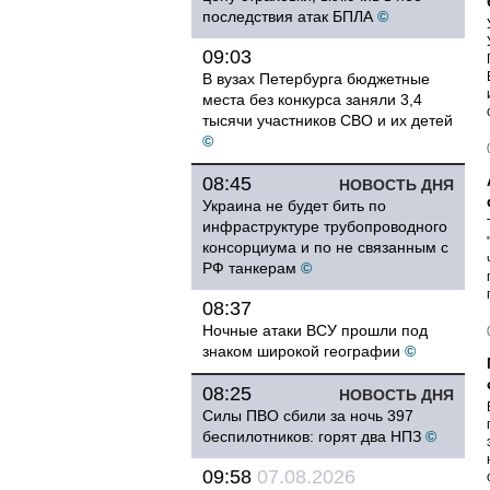
последствия атак БПЛА
©
09:03
В вузах Петербурга бюджетные
места без конкурса заняли 3,4
тысячи участников СВО и их детей
©
08:45
НОВОСТЬ ДНЯ
Украина не будет бить по
инфраструктуре трубопроводного
консорциума и по не связанным с
РФ танкерам
©
08:37
Ночные атаки ВСУ прошли под
знаком широкой географии
©
08:25
НОВОСТЬ ДНЯ
Силы ПВО сбили за ночь 397
беспилотников: горят два НПЗ
©
09:58
07.08.2026