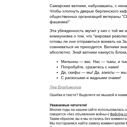
Самарские ватники, набухавшись, с нена
Чтобы хлопнуть дверью берлинского кафе
общественных организаций ветераны "СВ
фашизма!"
Эта убежденность звучит у них с той же
коммунизма о том, что "мировая революц
готовы ли они отправиться воевать на З
сомневаться не приходится. Ватники знаю
абсолютно. Знай ватники наизусть Блока
Мильоны — вас. Нас — тьмы, и тьм
Попробуйте, сразитесь с нами!
Да, скифы — мы! Да, азиаты — мы
С раскосыми и жадными очами!
Лев Владимиров
Ошибка в тексте? Выделите ее мышкой и наж
Уважаемые читатели!
Многие годы на нашем сайте использовалась с
говорится «без объявления войны»)
Фейсбук о
Таким образом, вы и мы остались без коммента
Мы постараемся найти замену комментариям Фе