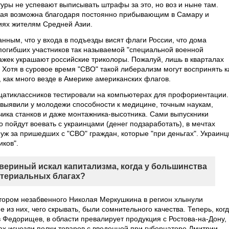
уры не успевают выписывать штрафы за это, но воз и ныне там.
рая возможна благодаря постоянно прибывающим в Самару и
иях жителям Средней Азии.
анным, что у входа в подъезды висят флаги России, что дома
огибших участников так называемой "специальной военной
ажек украшают российские триколоры. Пожалуй, лишь в кварталах
. Хотя в суровое время "СВО" такой либерализм могут воспринять к
 как много везде в Америке американских флагов.
атиклассников тестировали на компьютерах для профориентации.
выявили у молодежи способности к медицине, точным наукам,
ика станков и даже монтажника-высотника. Сами выпускники
о пойдут воевать с украинцами (денег подзаработать), в мечтах
муж за пришедших с "СВО" граждан, которые "при деньгах". Украин
иков".
вериный искал капитализма, когда у большинства
атериальных благах?
тором незабвенного Николая Меркушкина в регион хлынули
 из них, чего скрывать, были сомнительного качества. Теперь, ког
 Федорищев, в области превалирует продукция с Ростова-на-Дону,
ах исчезли полки товаров с введенной при губернаторе Дмитрии