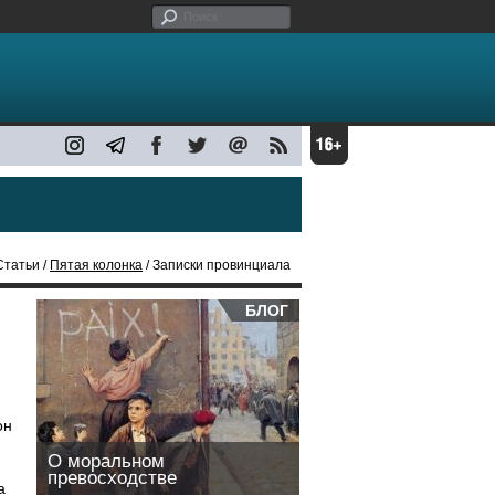
Статьи /
Пятая колонка
/ Записки провинциала
БЛОГ
он
О моральном
превосходстве
а