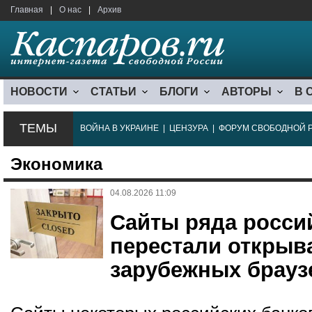
Главная
|
О нас
|
Архив
НОВОСТИ
СТАТЬИ
БЛОГИ
АВТОРЫ
В 
ТЕМЫ
ВОЙНА В УКРАИНЕ
|
ЦЕНЗУРА
|
ФОРУМ СВОБОДНОЙ 
Экономика
04.08.2026 11:09
Сайты ряда росси
перестали открыв
зарубежных брауз