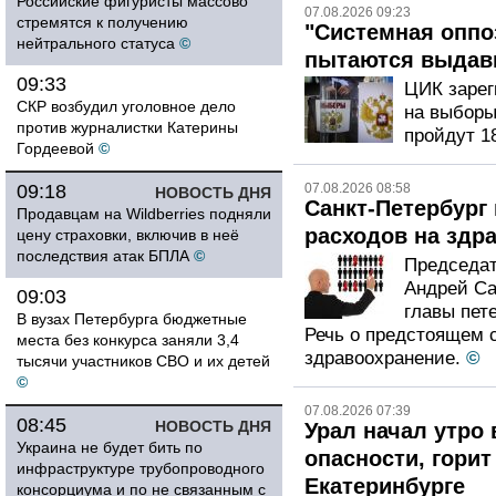
Российские фигуристы массово
07.08.2026 09:23
стремятся к получению
"Системная оппо
нейтрального статуса
©
пытаются выдави
09:33
ЦИК зарег
СКР возбудил уголовное дело
на выборы
против журналистки Катерины
пройдут 1
Гордеевой
©
09:18
07.08.2026 08:58
НОВОСТЬ ДНЯ
Санкт-Петербург
Продавцам на Wildberries подняли
расходов на здр
цену страховки, включив в неё
последствия атак БПЛА
©
Председат
Андрей Са
09:03
главы пет
В вузах Петербурга бюджетные
Речь о предстоящем 
места без конкурса заняли 3,4
здравоохранение.
©
тысячи участников СВО и их детей
©
07.08.2026 07:39
08:45
НОВОСТЬ ДНЯ
Урал начал утро
Украина не будет бить по
опасности, горит 
инфраструктуре трубопроводного
Екатеринбурге
консорциума и по не связанным с