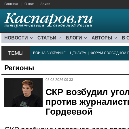
Главная
|
О нас
|
Архив
НОВОСТИ
СТАТЬИ
БЛОГИ
АВТОРЫ
В 
ТЕМЫ
ВОЙНА В УКРАИНЕ
|
ЦЕНЗУРА
|
ФОРУМ СВОБОДНОЙ 
Регионы
08.08.2026 09:33
СКР возбудил уго
против журналист
Гордеевой