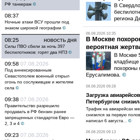
РФ танкерам
©
В Свердло
беспилотн
08:37
региона Д
Ночные атаки ВСУ прошли под
знаком широкой географии
©
06.08.2026 10:35
В Москве похоро
08:25
НОВОСТЬ ДНЯ
вероятная жертв
Силы ПВО сбили за ночь 397
беспилотников: горят два НПЗ
©
В Москве 
кладбище 
09:58
07.08.2026
похороны 
Под аннексированным
Ерусалимова.
©
Севастополем военный открыл
огонь по сослуживцам и жителям
06.08.2026 09:28
села
©
Загрузка авиарейсо
09:38
07.08.2026
Петербургом снизила
Правительство разрешило
Трафик на авиарейсах ме
продавать в РФ бензин ранее
снизился за первую полов
запрещенных стандартов Евро —
написал 6 августа...
©
2, 3 и 4
©
06.08.2026 09:13
09:23
07.08.2026