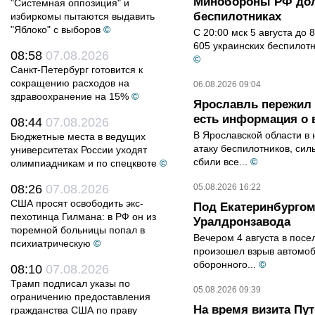
Минобороны РФ дол
"Системная оппозиция" и
беспилотниках
избиркомы пытаются выдавить
"Яблоко" с выборов
©
С 20:00 мск 5 августа до
605 украинских беспилот
08:58
07.08.2026
©
Санкт-Петербург готовится к
сокращению расходов на
06.08.2026 09:04
здравоохранение на 15%
©
Ярославль пережил 
есть информация о 
08:44
07.08.2026
В Ярославской области в 
Бюджетные места в ведущих
атаку беспилотников, си
университетах России уходят
сбили все...
©
олимпиадникам и по спецквоте
©
08:26
07.08.2026
05.08.2026 16:22
США просят освободить экс-
Под Екатеринбургом
пехотинца Гилмана: в РФ он из
Уралдронзавода
тюремной больницы попал в
Вечером 4 августа в пос
психиатрическую
©
произошел взрыв автомоб
оборонного...
©
08:10
07.08.2026
Трамп подписал указы по
05.08.2026 09:39
ограничению предоставления
На время визита Пут
гражданства США по праву