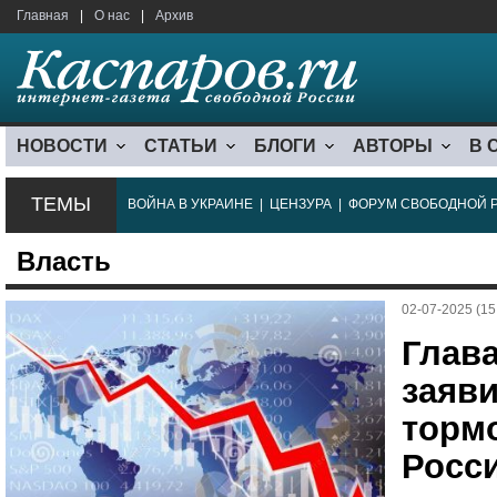
Главная
|
О нас
|
Архив
НОВОСТИ
СТАТЬИ
БЛОГИ
АВТОРЫ
В 
ТЕМЫ
ВОЙНА В УКРАИНЕ
|
ЦЕНЗУРА
|
ФОРУМ СВОБОДНОЙ 
Власть
02-07-2025 (15
Глав
заяви
торм
Росс