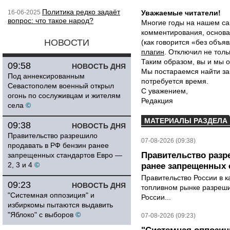
Политика редко задаёт
16-06-2025
Уважаемые читатели!
вопрос: что такое народ?
Многие годы на нашем са
комментирования, основа
НОВОСТИ
(как говорится «без объ
плагин
. Отключил не толь
Таким образом, вы и мы о
09:58
НОВОСТЬ ДНЯ
Мы постараемся найти за
Под аннексированным
потребуется время.
Севастополем военный открыл
С уважением,
огонь по сослуживцам и жителям
Редакция
села
©
МАТЕРИАЛЫ РАЗДЕЛА
09:38
НОВОСТЬ ДНЯ
Правительство разрешило
07-08-2026 (09:38)
продавать в РФ бензин ранее
Правительство разр
запрещенных стандартов Евро —
2, 3 и 4
©
ранее запрещенных с
Правительство России в к
09:23
НОВОСТЬ ДНЯ
топливном рынке разрешил
"Системная оппозиция" и
России...
избиркомы пытаются выдавить
"Яблоко" с выборов
©
07-08-2026 (09:23)