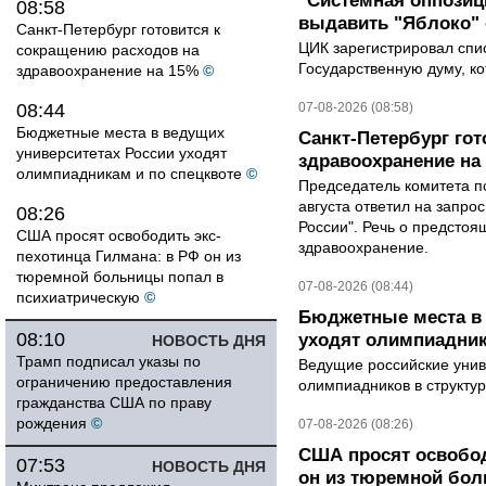
"Системная оппози
08:58
выдавить "Яблоко"
Санкт-Петербург готовится к
ЦИК зарегистрировал спис
сокращению расходов на
Государственную думу, ко
здравоохранение на 15%
©
08:44
07-08-2026 (08:58)
Бюджетные места в ведущих
Санкт-Петербург го
университетах России уходят
здравоохранение на
олимпиадникам и по спецквоте
©
Председатель комитета п
августа ответил на запро
08:26
России". Речь о предсто
США просят освободить экс-
здравоохранение.
пехотинца Гилмана: в РФ он из
тюремной больницы попал в
07-08-2026 (08:44)
психиатрическую
©
Бюджетные места в 
08:10
уходят олимпиадник
НОВОСТЬ ДНЯ
Трамп подписал указы по
Ведущие российские унив
ограничению предоставления
олимпиадников в структу
гражданства США по праву
рождения
©
07-08-2026 (08:26)
США просят освобод
07:53
НОВОСТЬ ДНЯ
он из тюремной бол