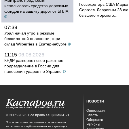
Минтранс предложил
Госсекретарь США Марко 
использовать средства дорожных
Сергеем Лавровым 23 ию
фондов на защиту дорог от БПЛА
бывшего морского...
©
07:39
Урал начал утро в режиме
беспилотной опасности, горит
склад Wilberries в Екатеринбурге
©
11:15
06.08.2026
КНДР развернет свое ракетное
подразделение в России для
нанесения ударов по Украине
©
НОВОСТИ
Оппозиция
© 2005-2026. Все права защищены. v1
Власть
Общество
При полном или частичном использовании
Регионы
материалов, опубликованных на страницах