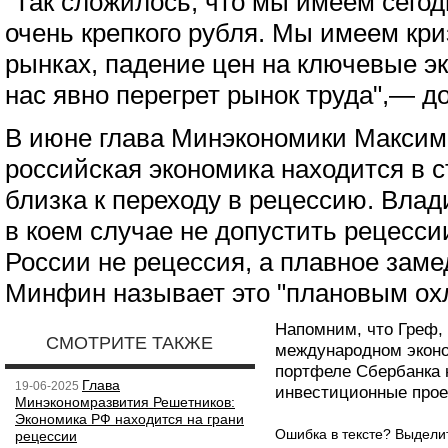
"Так сложилось, что мы имеем сегод
очень крепкого рубля. Мы имеем кр
рынках, падение цен на ключевые эк
нас явно перегрет рынок труда",— д
В июне глава Минэкономики Макси
российская экономика находится в 
близка к переходу в рецессию. Вла
в коем случае не допустить рецессии
России не рецессия, а плавное заме
Минфин называет это "плановым ох
Напомним, что Греф,
СМОТРИТЕ ТАКЖЕ
международном эконо
портфеле Сбербанка н
Глава
19-06-2025
инвестиционные прое
Минэкономразвития Решетников:
Экономика РФ находится на грани
Ошибка в тексте? Выдел
рецессии